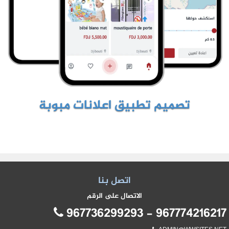
تصميم تطبيق اعلانات مبوبة
اتصل بنا
الاتصال على الرقم
967774216217 - 96773629929