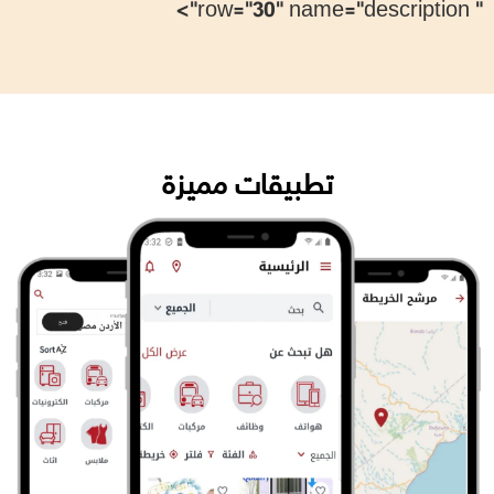
" row="30" name="description">
تطبيقات مميزة