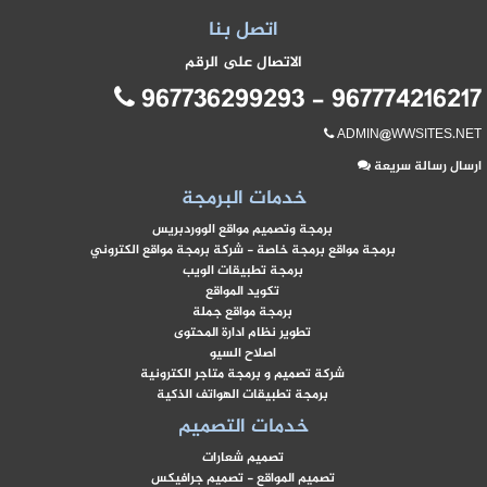
اتصل بنا
الاتصال على الرقم
967774216217 - 96773629929
ADMIN@WWSITES.NE
رسال رسالة سريعة
خدمات البرمجة
برمجة وتصميم مواقع الووردبريس
برمجة مواقع برمجة خاصة - شركة برمجة مواقع الكتروني
برمجة تطبيقات الويب
تكويد المواقع
برمجة مواقع جملة
تطوير نظام ادارة المحتوى
اصلاح السيو
شركة تصميم و برمجة متاجر الكترونية
برمجة تطبيقات الهواتف الذكية
خدمات التصميم
تصميم شعارات
تصميم المواقع - تصميم جرافيكس