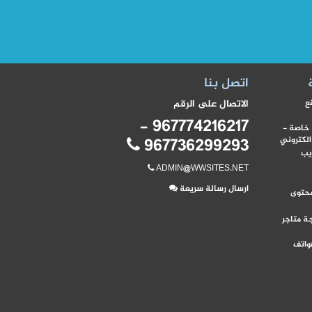
اتصل بنا
ع
الاتصال على الرقم
967774216217 -
 خاصة -
الكتروني
967736299293
يب
ADMIN@WWSITES.NET
ارسال رسالة سريعة
محتوى
ة متاجر
واتف